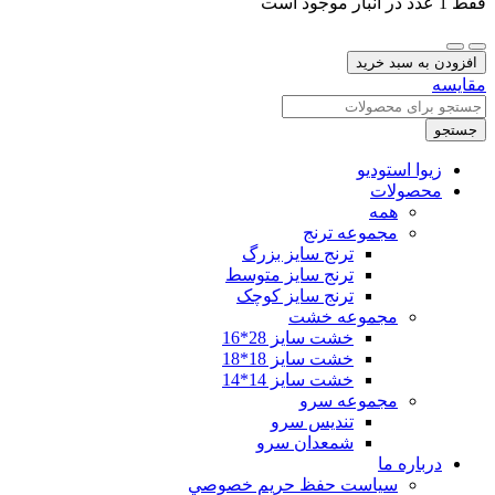
فقط 1 عدد در انبار موجود است
دیوارکوب
خشت
افزودن به سبد خرید
140007
مقایسه
عدد
جستجو
زیوا استودیو
محصولات
همه
مجموعه ترنج
ترنج سایز بزرگ
ترنج سایز متوسط
ترنج سایز کوچک
مجموعه خشت
خشت سایز 28*16
خشت سایز 18*18
خشت سایز 14*14
مجموعه سرو
تندیس سرو
شمعدان سرو
درباره ما
سياست حفظ حريم خصوصي