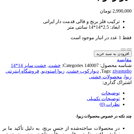
2,990,000
تومان
ترکیب فلز برنج و قالی قدمت دار ایرانی
ابعاد: 2.5*14*14 سانتی متر
فقط 1 عدد در انبار موجود است
دیوارکوب
خشت
افزودن به سبد خرید
140007
مقایسه
عدد
شناسه محصول:
140007
Categories:
خشت
,
خشت سایز 14*14
zivastudio
Tags:
,
دیوارکوب خشت
,
زیوا استودیو
,
فروشگاه اینترنتی
زیوا
,
محصولات خشتی
اشتراک گذاری:
توضیحات
توضیحات تکمیلی
نظرات (0)
چند نکته در خصوص محصولات زیوا:
در محصولات ساخته‌شده از جنس برنج، به دلیل تأکید ما بر
نمایش بافت طبیعی فلز، صرفاً پرداخت به‌صورت دستی